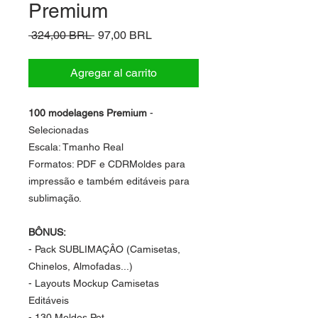
Premium
Precio
Precio
 324,00 BRL 
97,00 BRL
de
oferta
Agregar al carrito
100 modelagens Premium
-
Selecionadas
Escala: Tmanho Real
Formatos: PDF e CDRMoldes para
impressão e também editáveis para
sublimação.
BÔNUS:
- Pack SUBLIMAÇÂO (Camisetas,
Chinelos, Almofadas...)
- Layouts Mockup Camisetas
Editáveis
- 130 Moldes Pet