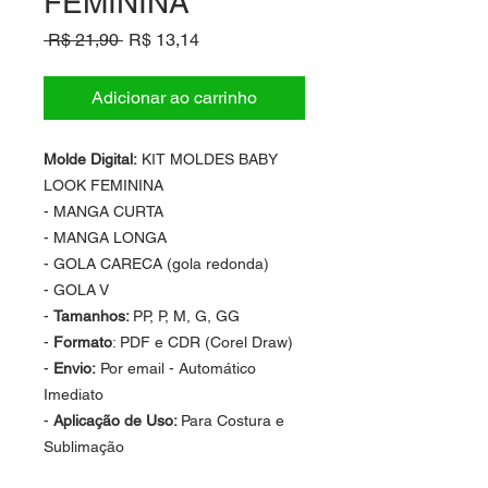
FEMININA
Preço
Preço
 R$ 21,90 
R$ 13,14
normal
promocional
Adicionar ao carrinho
Molde Digital:
KIT MOLDES BABY
LOOK FEMININA
- MANGA CURTA
- MANGA LONGA
- GOLA CARECA (gola redonda)
- GOLA V
-
Tamanhos:
PP, P, M, G, GG
-
Formato
: PDF e CDR (Corel Draw)
-
Envio:
Por email - Automático
Imediato
-
Aplicação de Uso:
Para Costura e
Sublimação