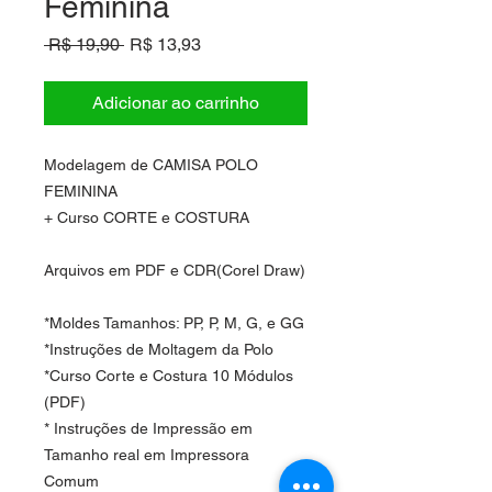
Feminina
Preço
Preço
 R$ 19,90 
R$ 13,93
normal
promocional
Adicionar ao carrinho
Modelagem de CAMISA POLO
FEMININA
+ Curso CORTE e COSTURA
Arquivos em PDF e CDR(Corel Draw)
*Moldes Tamanhos: PP, P, M, G, e GG
*Instruções de Moltagem da Polo
*Curso Corte e Costura 10 Módulos
(PDF)
* Instruções de Impressão em
Tamanho real em Impressora
Comum