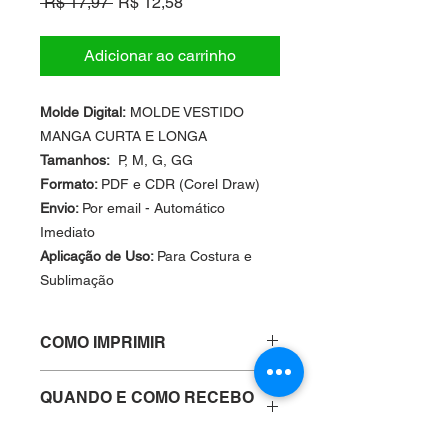
Preço
Preço
 R$ 17,97 
R$ 12,58
normal
promocional
Adicionar ao carrinho
Molde Digital:
MOLDE VESTIDO
MANGA CURTA E LONGA
Tamanhos:
P, M, G, GG
Formato:
PDF e CDR (Corel Draw)
Envio:
Por email - Automático
Imediato
Aplicação de Uso:
Para Costura e
Sublimação
COMO IMPRIMIR
Você pode imprimir em qualquer
QUANDO E COMO RECEBO
modelo de impressora comum A4 ou
OS MOLDES
em qualquer gráfica de sua
preferência.