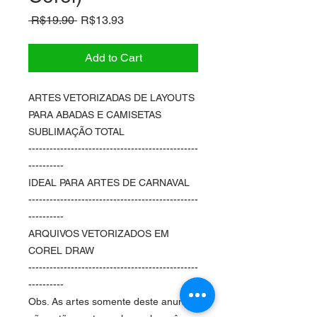
Regular
Sale
 R$19.90 
R$13.93
Price
Price
Add to Cart
ARTES VETORIZADAS DE LAYOUTS
PARA ABADAS E CAMISETAS
SUBLIMAÇÃO TOTAL
------------------------------------------------
----------
IDEAL PARA ARTES DE CARNAVAL
------------------------------------------------
----------
ARQUIVOS VETORIZADOS EM
COREL DRAW
------------------------------------------------
----------
Obs. As artes somente deste anuncio