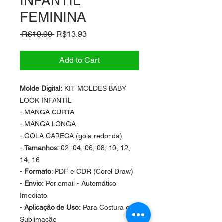
INFANTIL
FEMININA
Regular
Sale
 R$19.90 
R$13.93
Price
Price
Add to Cart
Molde Digital:
KIT MOLDES BABY
LOOK INFANTIL
- MANGA CURTA
- MANGA LONGA
- GOLA CARECA (gola redonda)
-
Tamanhos:
02, 04, 06, 08, 10, 12,
14, 16
-
Formato
: PDF e CDR (Corel Draw)
-
Envio:
Por email - Automático
Imediato
-
Aplicação de Uso:
Para Costura e
Sublimação