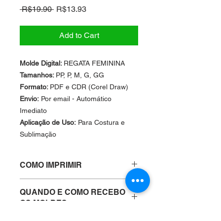
Regular
Sale
 R$19.90 
R$13.93
Price
Price
Add to Cart
Molde Digital:
REGATA FEMININA
Tamanhos:
PP, P, M, G, GG
Formato:
PDF e CDR (Corel Draw)
Envio:
Por email - Automático
Imediato
Aplicação de Uso:
Para Costura e
Sublimação
COMO IMPRIMIR
Você pode imprimir em qualquer
QUANDO E COMO RECEBO
modelo de impressora comum A4 ou
OS MOLDES
em qualquer gráfica de sua
preferência.